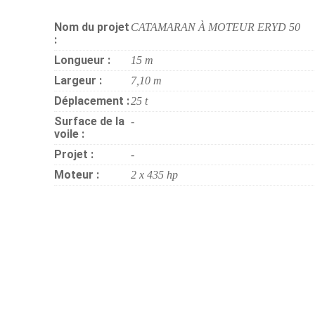
Nom du projet
CATAMARAN À MOTEUR ERYD 50
:
Longueur :
15 m
Largeur :
7,10 m
Déplacement :
25 t
Surface de la
-
voile :
Projet :
-
Moteur :
2 x 435 hp