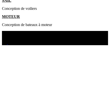
SAIL
Conception de voiliers
MOTEUR
Conception de bateaux à moteur
© 2025 ERYD, ALL RIGHTS RESERVED - P.IVA 01405910082