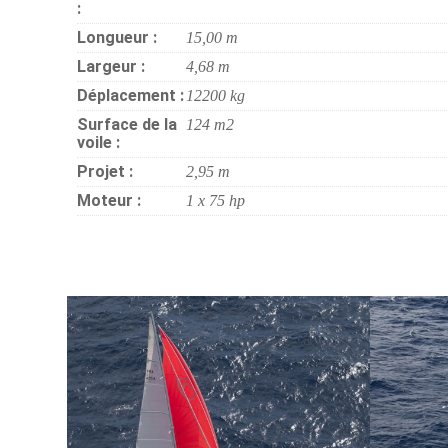
:
Longueur :
15,00 m
Largeur :
4,68 m
Déplacement :
12200 kg
Surface de la
124 m2
voile :
Projet :
2,95 m
Moteur :
1 x 75 hp