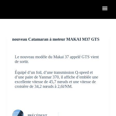
P
a
s
s
e
r
a
u
nouveau Catamaran à moteur MAKAI M37 GTS
c
o
n
t
Le nouveau modèle du Makai 37 appelé GTS vient
e
de sortir.
n
u
Équipé d’un foil, d’une transmission Q-speed et
d’une paire de Yanmar 370, il affiche d’emblée une
excellente vitesse de 45,7 nœuds et une vitesse de
croisière de 34,2 nœuds à 2,6l/NM.
PRÉCÉDENT