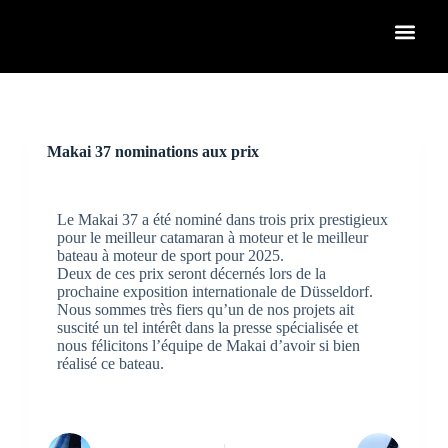
P
a
s
s
e
r
a
u
Makai 37 nominations aux prix
c
o
n
t
Le Makai 37 a été nominé dans trois prix prestigieux
e
pour le meilleur catamaran à moteur et le meilleur
n
bateau à moteur de sport pour 2025.
u
Deux de ces prix seront décernés lors de la
prochaine exposition internationale de Düsseldorf.
Nous sommes très fiers qu’un de nos projets ait
suscité un tel intérêt dans la presse spécialisée et
nous félicitons l’équipe de Makai d’avoir si bien
réalisé ce bateau.