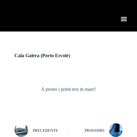
S
a
l
t
a
a
l
c
o
n
Cala Galera (Porto Ercole)
t
e
n
u
t
o
A presto i primi test in mare!
PRECEDENTE
PROSSIMO